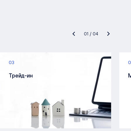
01
/
04
03
0
Трейд-ин