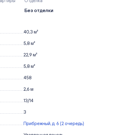
вартиры
Отделка
Без отделки
40,3 м²
5,8 м²
22,9 м²
5,8 м²
458
2,6 м
13/14
3
Прибрежный, д. 6 (2 очередь)
Утепленная панель