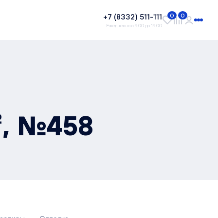
+7 (8332) 511-111
0
0
Ежедневно с 9:00 до 19:00
², №458