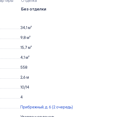
вартиры
Отделка
Без отделки
34,1 м²
9,8 м²
15,7 м²
4,1 м²
558
2,6 м
10/14
4
Прибрежный, д. 6 (2 очередь)
Утепленная панель