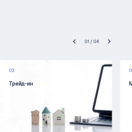
01
/
04
03
0
Трейд-ин