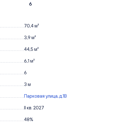
6
70,4 м²
3,9 м²
44,5 м²
6,1 м²
6
3 м
Парковая улица, д.1В
II кв. 2027
48%