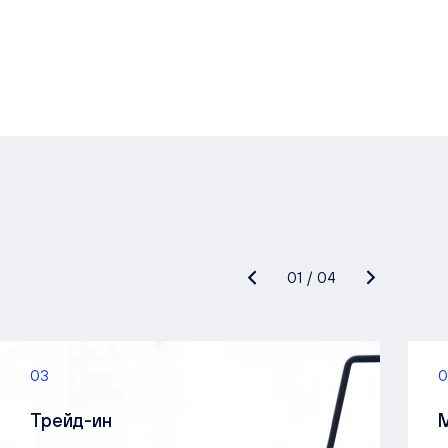
01
/
04
03
0
Трейд-ин