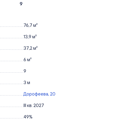
9
76,7 м²
13,9 м²
37,2 м²
6 м²
9
3 м
Дорофеева, 20
III кв. 2027
49%