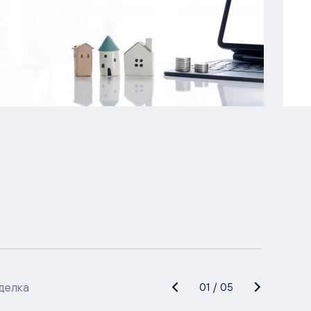
делка
01
/
05