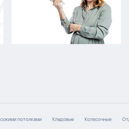
ысокими потолками
Кладовые
Колясочные
От