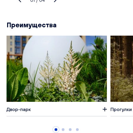
01
/
04
Преимущества
Двор-парк
Прогулки 