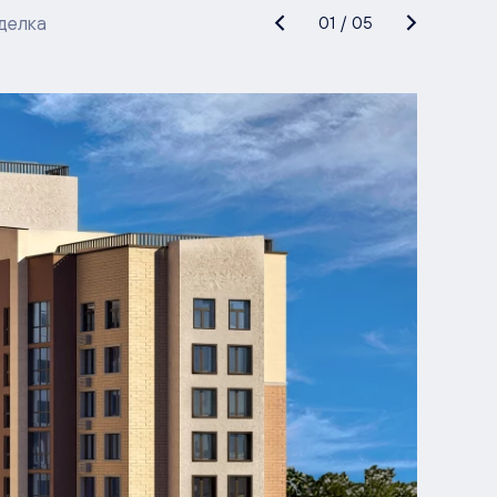
делка
01
/
05