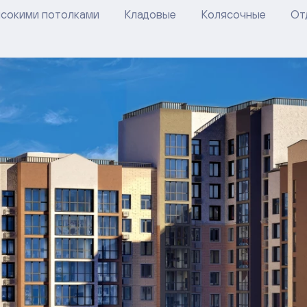
ысокими потолками
Кладовые
Колясочные
От