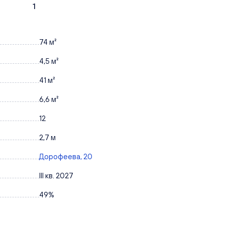
1
74 м²
4,5 м²
41 м²
6,6 м²
12
2,7 м
Дорофеева, 20
III кв. 2027
49%