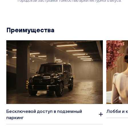
городской застройки тонкостью архитектурного вкуса.
Преимущества
Бесключевой доступ в подземный
Лобби и 
паркинг