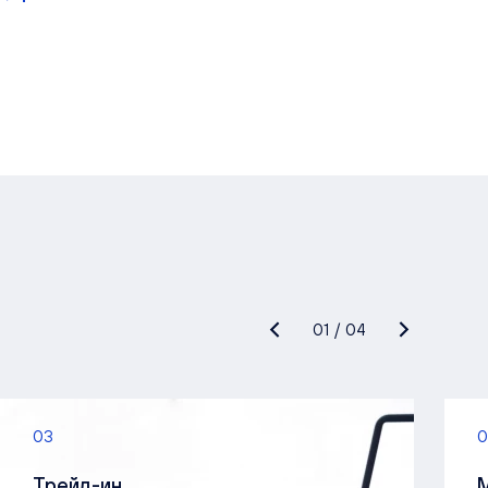
01
/
04
03
0
Трейд-ин