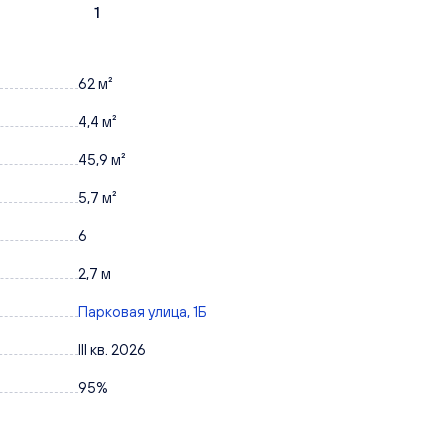
1
62 м²
4,4 м²
45,9 м²
5,7 м²
6
2,7 м
Парковая улица, 1Б
III кв. 2026
95%