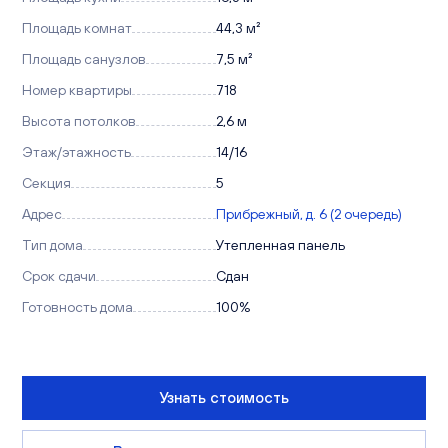
Площадь комнат
44,3 м²
Площадь санузлов
7,5 м²
Номер квартиры
718
Высота потолков
2,6 м
Этаж/этажность
14/16
Секция
5
Адрес
Прибрежный, д. 6 (2 очередь)
Тип дома
Утепленная панель
Срок сдачи
Сдан
Готовность дома
100%
Узнать стоимость