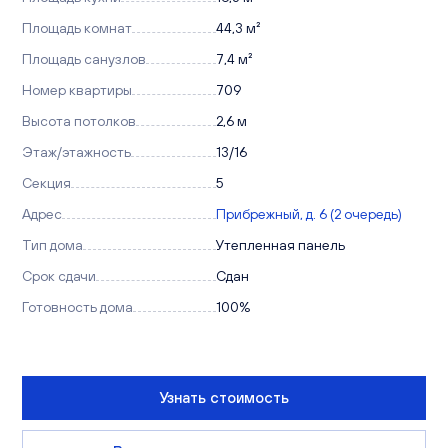
Площадь комнат
44,3 м²
Площадь санузлов
7,4 м²
Номер квартиры
709
Высота потолков
2,6 м
Этаж/этажность
13/16
Секция
5
Адрес
Прибрежный, д. 6 (2 очередь)
Тип дома
Утепленная панель
Срок сдачи
Сдан
Готовность дома
100%
Узнать стоимость