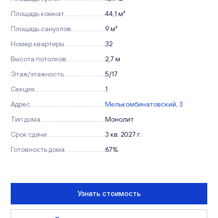
Площадь комнат
44,1 м²
Площадь санузлов
9 м²
Номер квартиры
32
Высота потолков
2,7 м
Этаж/этажность
5/17
Секция
1
Адрес
Мелькомбинатовский, 3
Тип дома
Монолит
Срок сдачи
3 кв. 2027 г.
Готовность дома
67%
Узнать стоимость