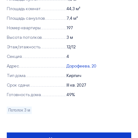
Площадь комнат
44,3 м²
Площадь санузлов
7,4 м²
Номер квартиры
197
Высота потолков
3 м
Этаж/этажность
12/12
Секция
4
Адрес
Дорофеева, 20
Тип дома
Кирпич
Срок сдачи
III кв. 2027
Готовность дома
49%
Потолок 3 м