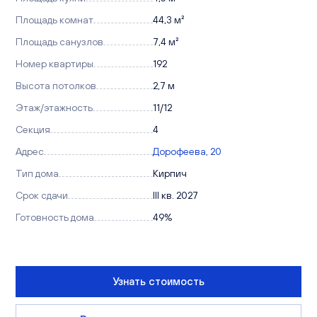
Площадь комнат
44,3 м²
Площадь санузлов
7,4 м²
Номер квартиры
192
Высота потолков
2,7 м
Этаж/этажность
11/12
Секция
4
Адрес
Дорофеева, 20
Тип дома
Кирпич
Срок сдачи
III кв. 2027
Готовность дома
49%
Узнать стоимость