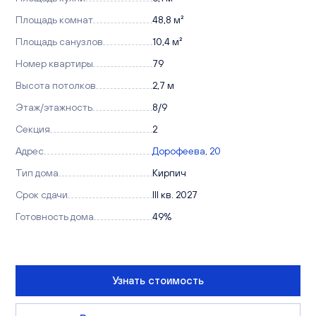
Площадь комнат
48,8 м²
Площадь санузлов
10,4 м²
Номер квартиры
79
Высота потолков
2,7 м
Этаж/этажность
8/9
Секция
2
Адрес
Дорофеева, 20
Тип дома
Кирпич
Срок сдачи
III кв. 2027
Готовность дома
49%
Узнать стоимость