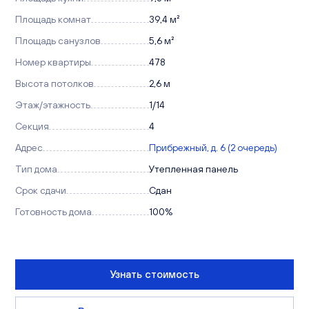
Площадь комнат
39,4 м²
Площадь санузлов
5,6 м²
Номер квартиры
478
Высота потолков
2,6 м
Этаж/этажность
1/14
Секция
4
Адрес
Прибрежный, д. 6 (2 очередь)
Тип дома
Утепленная панель
Срок сдачи
Сдан
Готовность дома
100%
Узнать стоимость