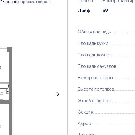
Проект
Номер кварти
1 человек
просматривает
Лайф
59
Общая площадь
Площадь кухни
Площадь комнат
Площадь санузлов
Номер квартиры
Высота потолков
Этаж/этажность
Секция
Адрес
Тип дома