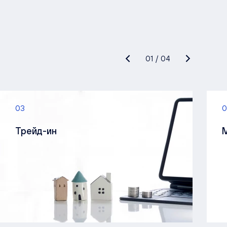
01
/
04
03
0
Трейд-ин