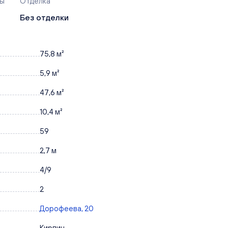
ры
Отделка
Без отделки
75,8 м²
5,9 м²
47,6 м²
10,4 м²
59
2,7 м
4/9
2
Дорофеева, 20
Кирпич