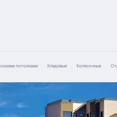
ысокими потолками
Кладовые
Колясочные
От