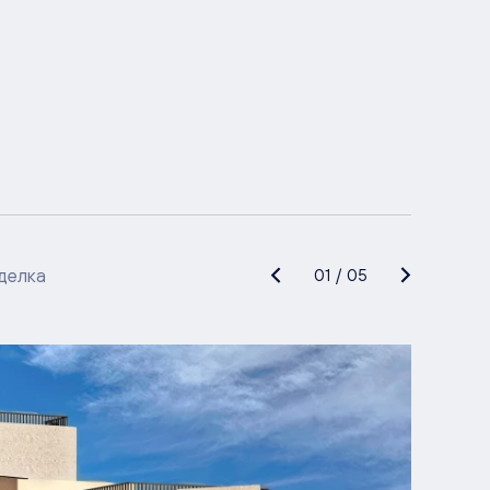
делка
01
/
05