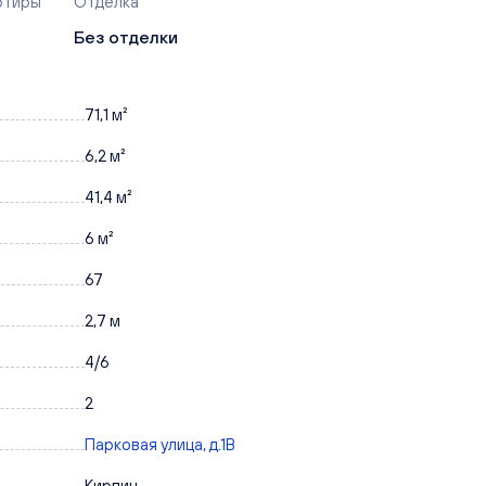
ртиры
Отделка
Без отделки
71,1 м²
6,2 м²
41,4 м²
6 м²
67
2,7 м
4/6
2
Парковая улица, д.1В
Кирпич