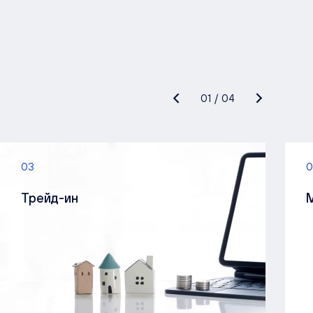
01
/
04
03
0
Трейд-ин