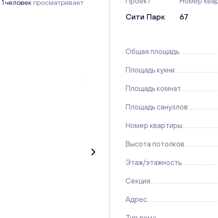
Проект
Номер ква
1 человек
просматривает
Сити Парк
67
Общая площадь
Площадь кухни
Площадь комнат
Площадь санузлов
Номер квартиры
Высота потолков
Этаж/этажность
Секция
Адрес
Тип дома