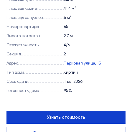
Площадь комнат
41,4 м²
Площадь санузлов
6 м²
Номер квартиры
65
Высота потолков
2,7 м
Этаж/этажность
4/6
Секция
2
Адрес
Парковая улица, 1Б
Тип дома
Кирпич
Срок сдачи
III кв. 2026
Готовность дома
95%
Узнать стоимость