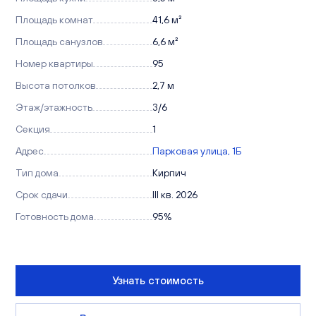
Площадь комнат
41,6 м²
Площадь санузлов
6,6 м²
Номер квартиры
95
Высота потолков
2,7 м
Этаж/этажность
3/6
Секция
1
Адрес
Парковая улица, 1Б
Тип дома
Кирпич
Срок сдачи
III кв. 2026
Готовность дома
95%
Узнать стоимость