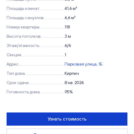
Площадь комнат
41,6 м²
Площадь санузлов
6,6 м²
Номер квартиры
118
Высота потолков
3 м
Этаж/этажность
6/6
Секция
1
Адрес
Парковая улица, 1Б
Тип дома
Кирпич
Срок сдачи
III кв. 2026
Готовность дома
95%
Узнать стоимость