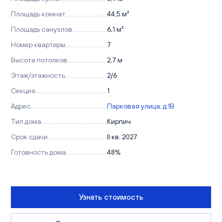
Площадь комнат
44,5 м²
Площадь санузлов
6,1 м²
Номер квартиры
7
Высота потолков
2,7 м
Этаж/этажность
2/6
Секция
1
Адрес
Парковая улица, д.1В
Тип дома
Кирпич
Срок сдачи
II кв. 2027
Готовность дома
48%
Узнать стоимость