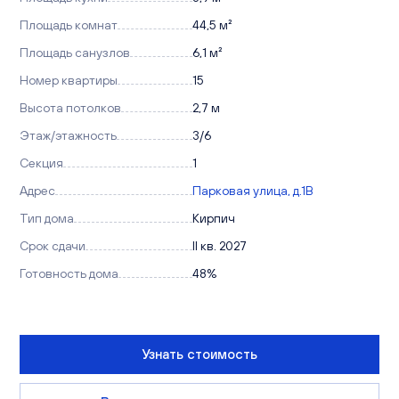
Площадь комнат
44,5 м²
Площадь санузлов
6,1 м²
Номер квартиры
15
Высота потолков
2,7 м
Этаж/этажность
3/6
Секция
1
Адрес
Парковая улица, д.1В
Тип дома
Кирпич
Срок сдачи
II кв. 2027
Готовность дома
48%
Узнать стоимость