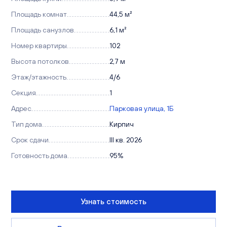
Площадь комнат
44,5 м²
Площадь санузлов
6,1 м²
Номер квартиры
102
Высота потолков
2,7 м
Этаж/этажность
4/6
Секция
1
Адрес
Парковая улица, 1Б
Тип дома
Кирпич
Срок сдачи
III кв. 2026
Готовность дома
95%
Узнать стоимость