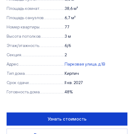
Площадь комнат
38,6 м²
Площадь санузлов
6,7 м²
Номер квартиры
77
Высота потолков
3 м
Этаж/этажность
6/6
Секция
2
Адрес
Парковая улица, д.1В
Тип дома
Кирпич
Срок сдачи
II кв. 2027
Готовность дома
48%
Узнать стоимость