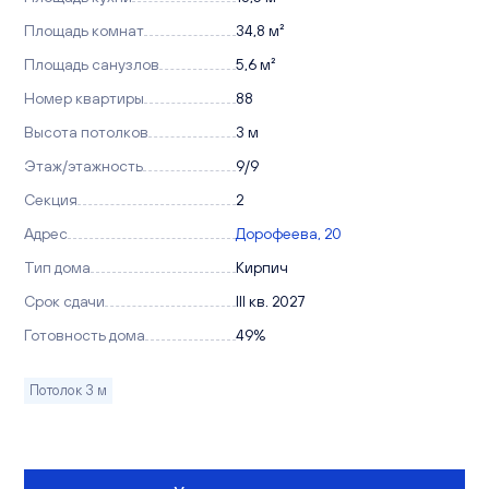
Площадь комнат
34,8 м²
Площадь санузлов
5,6 м²
Номер квартиры
88
Высота потолков
3 м
Этаж/этажность
9/9
Секция
2
Адрес
Дорофеева, 20
Тип дома
Кирпич
Срок сдачи
III кв. 2027
Готовность дома
49%
Потолок 3 м