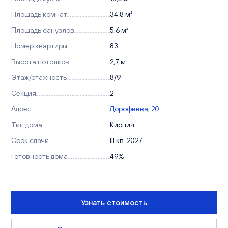
Площадь комнат
34,8 м²
Площадь санузлов
5,6 м²
Номер квартиры
83
Высота потолков
2,7 м
Этаж/этажность
8/9
Секция
2
Адрес
Дорофеева, 20
Тип дома
Кирпич
Срок сдачи
III кв. 2027
Готовность дома
49%
Узнать стоимость