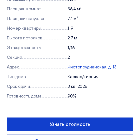
Площадь комнат
36,4 м²
Площадь санузлов
7,1 м²
Номер квартиры
119
Высота потолков
2,7 м
Этаж/этажность
1/16
Секция
2
Адрес
Чистопрудненская, д. 13
Тип дома
Каркас/кирпич
Срок сдачи
3 кв. 2026
Готовность дома
90%
Узнать стоимость