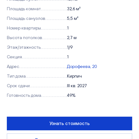
Площадь комнат
32,6 м²
Площадь санузлов
5,5 м²
Номер квартиры
1
Высота потолков
2,7 м
Этаж/этажность
1/9
Секция
1
Адрес
Дорофеева, 20
Тип дома
Кирпич
Срок сдачи
III кв. 2027
Готовность дома
49%
Узнать стоимость