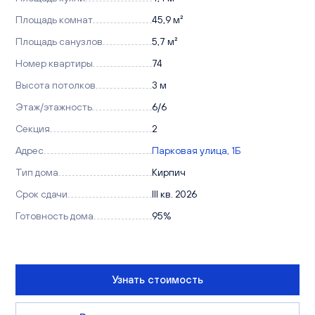
Площадь комнат
45,9 м²
Площадь санузлов
5,7 м²
Номер квартиры
74
Высота потолков
3 м
Этаж/этажность
6/6
Секция
2
Адрес
Парковая улица, 1Б
Тип дома
Кирпич
Срок сдачи
III кв. 2026
Готовность дома
95%
Узнать стоимость