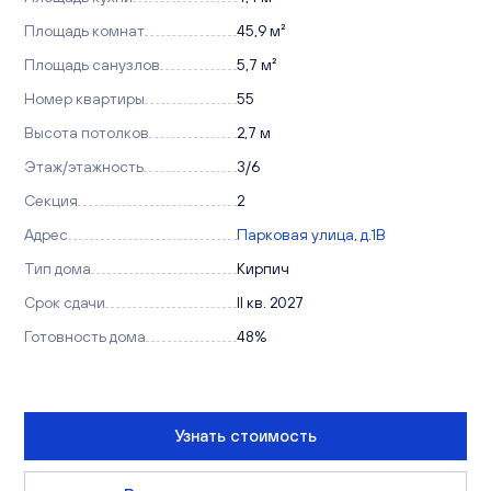
Площадь комнат
45,9 м²
Площадь санузлов
5,7 м²
Номер квартиры
55
Высота потолков
2,7 м
Этаж/этажность
3/6
Секция
2
Адрес
Парковая улица, д.1В
Тип дома
Кирпич
Срок сдачи
II кв. 2027
Готовность дома
48%
Узнать стоимость