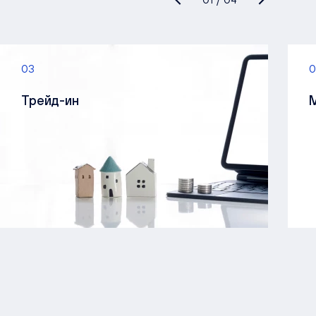
03
0
Трейд-ин