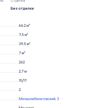
ры
Отделка
Без отделки
66,2 м²
7,5 м²
39,5 м²
7 м²
262
2,7 м
15/17
2
Мелькомбинатовский, 3
Монолит