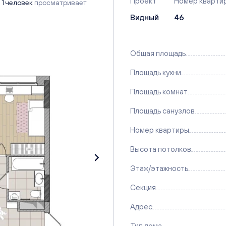
Проект
Номер кварти
1 человек
просматривает
Видный
46
Общая площадь
Площадь кухни
Площадь комнат
Площадь санузлов
Номер квартиры
Высота потолков
Этаж/этажность
Секция
Адрес
Тип дома