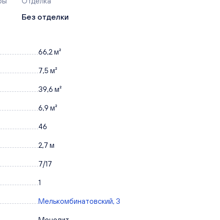
ры
Отделка
Без отделки
66,2 м²
7,5 м²
39,6 м²
6,9 м²
46
2,7 м
7/17
1
Мелькомбинатовский, 3
Монолит