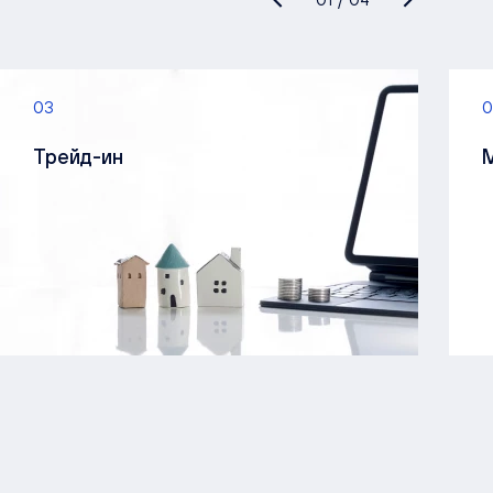
03
0
Трейд-ин