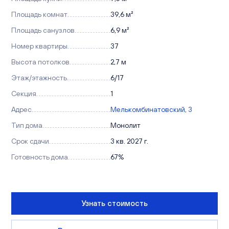
Площадь комнат
39,6 м²
Площадь санузлов
6,9 м²
Номер квартиры
37
Высота потолков
2,7 м
Этаж/этажность
6/17
Секция
1
Адрес
Мелькомбинатовский, 3
Тип дома
Монолит
Срок сдачи
3 кв. 2027 г.
Готовность дома
67%
Узнать стоимость