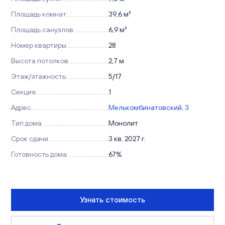
Площадь комнат
39,6 м²
Площадь санузлов
6,9 м²
Номер квартиры
28
Высота потолков
2,7 м
Этаж/этажность
5/17
Секция
1
Адрес
Мелькомбинатовский, 3
Тип дома
Монолит
Срок сдачи
3 кв. 2027 г.
Готовность дома
67%
Узнать стоимость