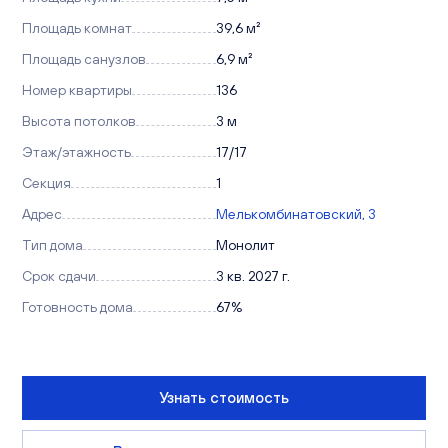
Площадь комнат
39,6 м²
Площадь санузлов
6,9 м²
Номер квартиры
136
Высота потолков
3 м
Этаж/этажность
17/17
Секция
1
Адрес
Мелькомбинатовский, 3
Тип дома
Монолит
Срок сдачи
3 кв. 2027 г.
Готовность дома
67%
Узнать стоимость