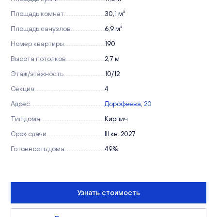
Площадь комнат
30,1 м²
Площадь санузлов
6,9 м²
Номер квартиры
190
Высота потолков
2,7 м
Этаж/этажность
10/12
Секция
4
Адрес
Дорофеева, 20
Тип дома
Кирпич
Срок сдачи
III кв. 2027
Готовность дома
49%
Узнать стоимость