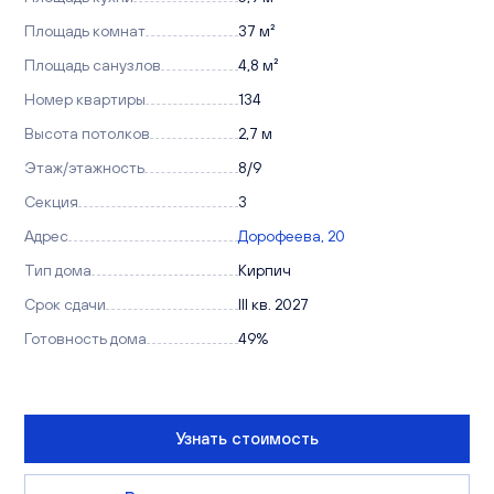
Площадь комнат
37 м²
Площадь санузлов
4,8 м²
Номер квартиры
134
Высота потолков
2,7 м
Этаж/этажность
8/9
Секция
3
Адрес
Дорофеева, 20
Тип дома
Кирпич
Срок сдачи
III кв. 2027
Готовность дома
49%
Узнать стоимость