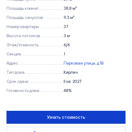
Площадь комнат
38,8 м²
Площадь санузлов
9,3 м²
Номер квартиры
37
Высота потолков
3 м
Этаж/этажность
6/6
Секция
1
Адрес
Парковая улица, д.1В
Тип дома
Кирпич
Срок сдачи
II кв. 2027
Готовность дома
48%
Узнать стоимость