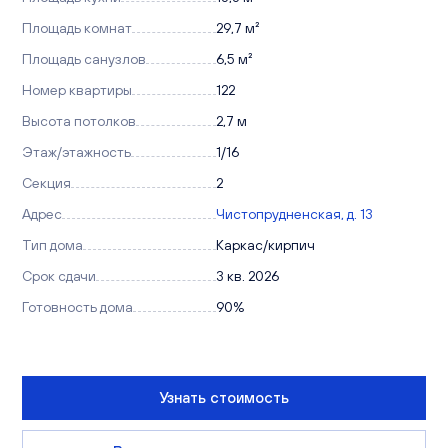
Площадь комнат
29,7 м²
Площадь санузлов
6,5 м²
Номер квартиры
122
Высота потолков
2,7 м
Этаж/этажность
1/16
Секция
2
Адрес
Чистопрудненская, д. 13
Тип дома
Каркас/кирпич
Срок сдачи
3 кв. 2026
Готовность дома
90%
Узнать стоимость