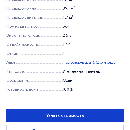
Площадь комнат
39,1 м²
Площадь санузлов
4,7 м²
Номер квартиры
564
Высота потолков
2,6 м
Этаж/этажность
11/14
Секция
4
Адрес
Прибрежный, д. 6 (2 очередь)
Тип дома
Утепленная панель
Срок сдачи
Сдан
Готовность дома
100%
Узнать стоимость