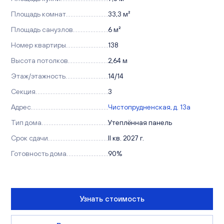
Площадь комнат
33,3 м²
Площадь санузлов
6 м²
Номер квартиры
138
Высота потолков
2,64 м
Этаж/этажность
14/14
Секция
3
Адрес
Чистопрудненская, д. 13а
Тип дома
Утеплённая панель
Срок сдачи
II кв. 2027 г.
Готовность дома
90%
Узнать стоимость