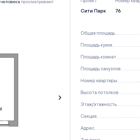
Проект
Номер ква
 человека
просматривают
Сити Парк
76
Общая площадь
Площадь кухни
Площадь комнат
Площадь санузлов
Номер квартиры
Высота потолков
Этаж/этажность
Секция
Адрес
Тип дома