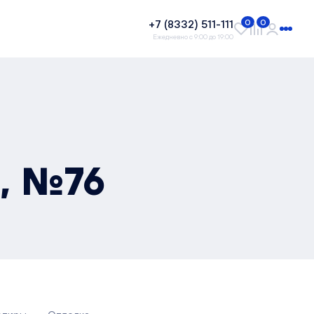
+7 (8332) 511-111
0
0
Ежедневно с 9:00 до 19:00
², №76