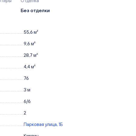
ртиры
Отделка
Без отделки
55,6 м²
9,6 м²
28,7 м²
4,4 м²
76
3 м
6/6
2
Парковая улица, 1Б
Кирпич