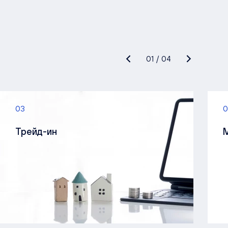
01
/
04
03
0
Трейд-ин