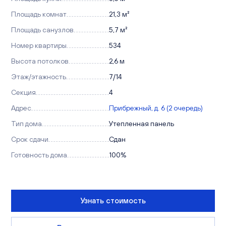
Площадь комнат
21,3 м²
Площадь санузлов
5,7 м²
Номер квартиры
534
Высота потолков
2,6 м
Этаж/этажность
7/14
Секция
4
Адрес
Прибрежный, д. 6 (2 очередь)
Тип дома
Утепленная панель
Срок сдачи
Сдан
Готовность дома
100%
Узнать стоимость