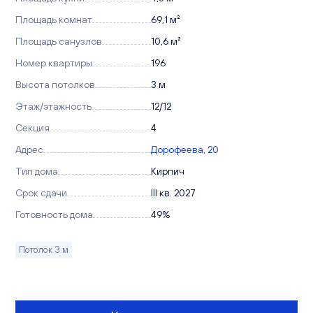
Площадь комнат
69,1 м²
Площадь санузлов
10,6 м²
Номер квартиры
196
Высота потолков
3 м
Этаж/этажность
12/12
Секция
4
Адрес
Дорофеева, 20
Тип дома
Кирпич
Срок сдачи
III кв. 2027
Готовность дома
49%
Потолок 3 м