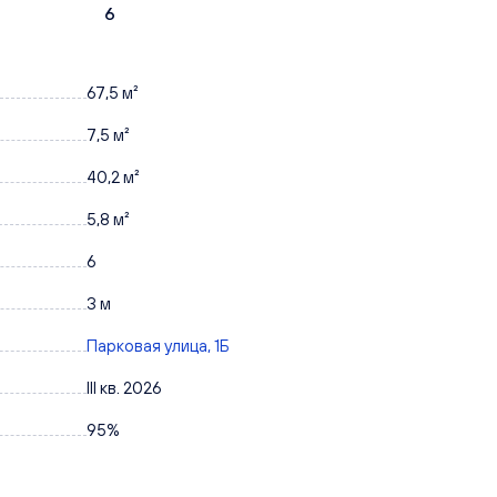
6
67,5 м²
7,5 м²
40,2 м²
5,8 м²
6
3 м
Парковая улица, 1Б
III кв. 2026
95%