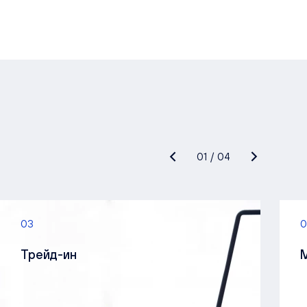
01
/
04
03
0
Трейд-ин