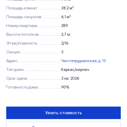
Площадь комнат
38,2 м²
Площадь санузлов
6,1 м²
Номер квартиры
289
Высота потолков
2,7 м
Этаж/этажность
2/16
Секция
3
Адрес
Чистопрудненская, д. 13
Тип дома
Каркас/кирпич
Срок сдачи
3 кв. 2026
Готовность дома
90%
Узнать стоимость