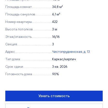
Площадь комнат
34,8 м²
Площадь санузлов
6,1 м²
Номер квартиры
422
Высота потолков
3 м
Этаж/этажность
16/16
Секция
3
Адрес
Чистопрудненская, д. 13
Тип дома
Каркас/кирпич
Срок сдачи
3 кв. 2026
Готовность дома
90%
Узнать стоимость