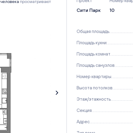
Проект
Номер ква
 человека
просматривают
Сити Парк
10
Общая площадь
Площадь кухни
Площадь комнат
Площадь санузлов
Номер квартиры
Высота потолков
Этаж/этажность
Секция
Адрес
Тип дома