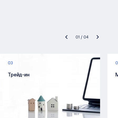
01
/
04
03
0
Трейд-ин