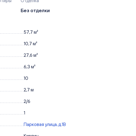
ртиры
Отделка
Без отделки
57,7 м²
10,7 м²
27,6 м²
6,3 м²
10
2,7 м
2/6
1
Парковая улица, д.1В
Кирпич