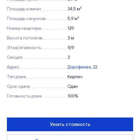
Площадь комнат
34,5 м²
Площадь санузлов
5,9 м²
Номер квартиры
129
Высота потолков
3 м
Этаж/этажность
9/9
Секция
3
Адрес
Дорофеева, 22
Тип дома
Кирпич
Срок сдачи
Сдан
Готовность дома
100%
Узнать стоимость