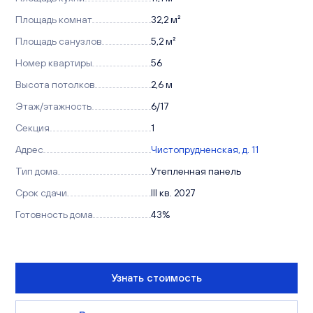
Площадь комнат
32,2 м²
Площадь санузлов
5,2 м²
Номер квартиры
56
Высота потолков
2,6 м
Этаж/этажность
6/17
Секция
1
Адрес
Чистопрудненская, д. 11
Тип дома
Утепленная панель
Срок сдачи
III кв. 2027
Готовность дома
43%
Узнать стоимость