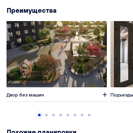
Преимущества
Двор без машин
Подъезды
Похожие планировки